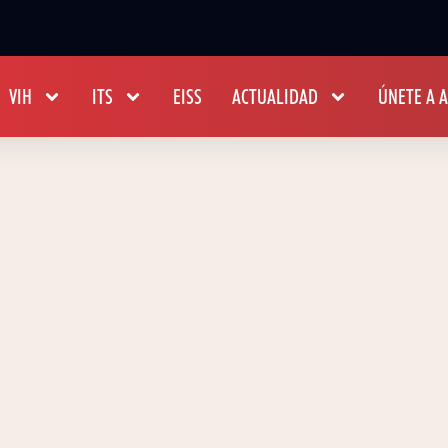
VIH
ITS
EISS
ACTUALIDAD
ÚNETE A 