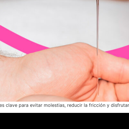
s clave para evitar molestias, reducir la fricción y disfrut