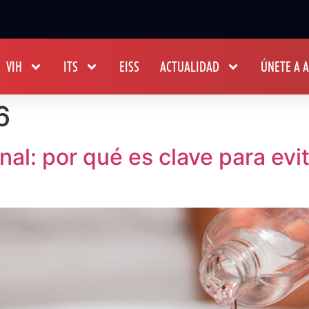
VIH
ITS
EISS
ACTUALIDAD
ÚNETE A 
6
al: por qué es clave para evi