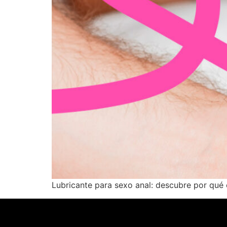
Lubricante para sexo anal: descubre por qué e