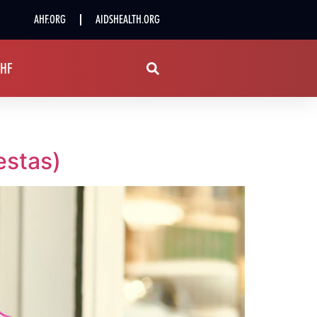
AHF.ORG
AIDSHEALTH.ORG
AHF
estas)