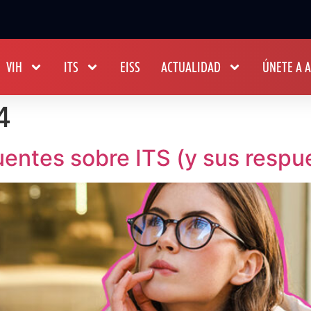
VIH
ITS
EISS
ACTUALIDAD
ÚNETE A 
4
entes sobre ITS (y sus respu